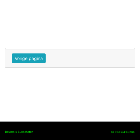
Boulamis Bunschoten
(c) Erik Hendrikx
2026.